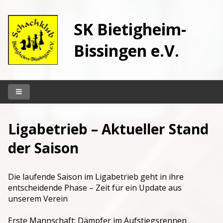
SK Bietigheim-
Bissingen e.V.
Startseite
Ligabetrieb – Aktueller Stand
Unser Klub
der Saison
Vereinslokal
Spielbetrieb
Die laufende Saison im Ligabetrieb geht in ihre
Kontakt
entscheidende Phase – Zeit für ein Update aus
unserem Verein
Archiv
Erste Mannschaft: Dämpfer im Aufstiegsrennen
Berichte