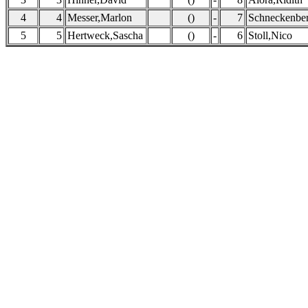
4
4
Messer,Marlon
()
-
7
Schneckenber
5
5
Hertweck,Sascha
()
-
6
Stoll,Nico