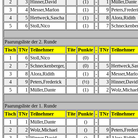
2
3
Hinner,David
(1)
-
1
Müller,Dante
3
4
Messer,Marlon
(1)
-
9
Peters,Freder
4
5
Hertweck,Sascha
(1)
-
8
Alora,Ridith
5
6
Stoll,Nico
(1)
-
7
Schneckenber
Paarungsliste der 2. Runde
Tisch
TNr
Teilnehmer
Tite
Punkte
-
TNr
Teilnehmer
1
6
Stoll,Nico
(0)
-
2
7
Schneckenberger,
(0)
-
5
Hertweck,Sa
3
8
Alora,Ridith
(1)
-
4
Messer,Marlo
4
9
Peters,Frederick
(½)
-
3
Hinner,David
5
1
Müller,Dante
(1)
-
2
Wolz,Michae
Paarungsliste der 1. Runde
Tisch
TNr
Teilnehmer
Tite
Punkte
-
TNr
Teilnehmer
1
1
Müller,Dante
()
-
2
2
Wolz,Michael
()
-
9
Peters,Freder
3
3
Hinner,David
()
-
8
Alora,Ridith