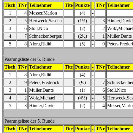
Tisch
TNr
Teilnehmer
Tite
Punkte
-
TNr
Teilnehmer
1
4
Messer,Marlon
(4)
-
2
5
Hertweck,Sascha
(1½)
-
3
Hinner,David
3
6
Stoll,Nico
(2)
-
2
Wolz,Michae
4
7
Schneckenberger,
(2½)
-
1
Müller,Dante
5
8
Alora,Ridith
(5)
-
9
Peters,Freder
Paarungsliste der 6. Runde
Tisch
TNr
Teilnehmer
Tite
Punkte
-
TNr
Teilnehmer
1
8
Alora,Ridith
(4)
-
2
9
Peters,Frederick
(½)
-
7
Schneckenber
3
1
Müller,Dante
(1)
-
6
Stoll,Nico
4
2
Wolz,Michael
(4½)
-
5
Hertweck,Sa
5
3
Hinner,David
(2)
-
4
Messer,Marlo
Paarungsliste der 5. Runde
Tisch
TNr
Teilnehmer
Tite
Punkte
-
TNr
Teilnehmer