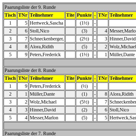
Paarungsliste der 9. Runde
Tisch
TNr
Teilnehmer
Tite
Punkte
-
TNr
Teilnehmer
1
5
Hertweck,Sascha
(1½)
-
2
6
Stoll,Nico
(3)
-
4
Messer,Marlo
3
7
Schneckenberger,
(2½)
-
3
Hinner,David
4
8
Alora,Ridith
(5)
-
2
Wolz,Michae
5
9
Peters,Frederick
(1½)
-
1
Müller,Dante
Paarungsliste der 8. Runde
Tisch
TNr
Teilnehmer
Tite
Punkte
-
TNr
Teilnehmer
1
9
Peters,Frederick
(½)
-
2
1
Müller,Dante
(1)
-
8
Alora,Ridith
3
2
Wolz,Michael
(5½)
-
7
Schneckenber
4
3
Hinner,David
(2)
-
6
Stoll,Nico
5
4
Messer,Marlon
(5)
-
5
Hertweck,Sa
Paarungsliste der 7. Runde