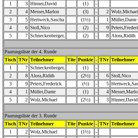
1
3
Hinner,David
(1)
-
2
4
Messer,Marlon
(3)
-
2
Wolz,Michae
3
5
Hertweck,Sascha
(1½)
-
1
Müller,Dante
4
6
Stoll,Nico
(2)
-
9
Peters,Freder
5
7
Schneckenberger,
(2)
-
8
Alora,Ridith
Paarungsliste der 4. Runde
Tisch
TNr
Teilnehmer
Tite
Punkte
-
TNr
Teilnehmer
1
7
Schneckenberger,
(1)
-
2
8
Alora,Ridith
(2½)
-
6
Stoll,Nico
3
9
Peters,Frederick
(½)
-
5
Hertweck,Sa
4
1
Müller,Dante
(1)
-
4
Messer,Marlo
5
2
Wolz,Michael
(2½)
-
3
Hinner,David
Paarungsliste der 3. Runde
Tisch
TNr
Teilnehmer
Tite
Punkte
-
TNr
Teilnehmer
1
2
Wolz,Michael
(1½)
-