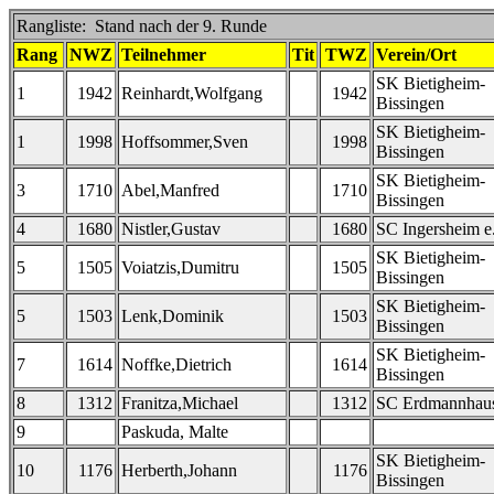
Rangliste: Stand nach der 9. Runde
Rang
NWZ
Teilnehmer
Tit
TWZ
Verein/Ort
SK Bietigheim-
1
1942
Reinhardt,Wolfgang
1942
Bissingen
SK Bietigheim-
1
1998
Hoffsommer,Sven
1998
Bissingen
SK Bietigheim-
3
1710
Abel,Manfred
1710
Bissingen
4
1680
Nistler,Gustav
1680
SC Ingersheim e
SK Bietigheim-
5
1505
Voiatzis,Dumitru
1505
Bissingen
SK Bietigheim-
5
1503
Lenk,Dominik
1503
Bissingen
SK Bietigheim-
7
1614
Noffke,Dietrich
1614
Bissingen
8
1312
Franitza,Michael
1312
SC Erdmannhau
9
Paskuda, Malte
SK Bietigheim-
10
1176
Herberth,Johann
1176
Bissingen