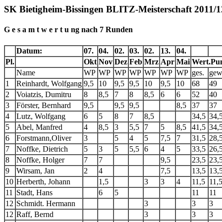
SK Bietigheim-Bissingen BLITZ-Meisterschaft 2011/1
G e s a m t w e r t u ng nach 7 Runden
Datum:
07.
04.
02.
03.
02.
13.
04.
Pl.
Okt
Nov
Dez
Feb
Mrz
Apr
Mai
Wert.Pu
Name
WP
WP
WP
WP
WP
WP
WP
ges.
gew
1
Reinhardt, Wolfgang
9,5
10
9,5
9,5
10
9,5
10
68
49
2
Voiatzis, Dumitru
8
8,5
7
8
8,5
6
6
52
40
3
Förster, Bernhard
9,5
9,5
9,5
8,5
37
37
4
Lutz, Wolfgang
6
5
8
7
8,5
34,5
34,
5
Abel, Manfred
4
8,5
3
5,5
7
5
8,5
41,5
34,
6
Forstmann,Oliver
3
5
4
5
7,5
7
31,5
28,
7
Noffke, Dietrich
5
3
5
5,5
6
4
5
33,5
26,
8
Noffke, Holger
7
7
9,5
23,5
23,
9
Wirsam, Jan
2
4
7,5
13,5
13,
10
Herberth, Johann
1,5
3
3
4
11,5
11,
11
Stadt, Hans
6
5
11
11
12
Schmidt. Hermann
3
3
3
12
Raff, Bernd
3
3
3