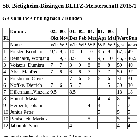
SK Bietigheim-Bissingen BLITZ-Meisterschaft 2015/
G e s a m t w e r t u ng nach 7 Runden
Datum:
02.
06.
04.
05.
04.
01.
06.
Pl.
Okt
Nov
Dez
Feb
Mrz
Apr
Mai
Wert.Pun
Name
WP
WP
WP
WP
WP
WP
WP
ges.
gewe
1
Förster, Bernhard
9,5
9,5
10
10
10
9,5
9
67,5
49
2
Reinhardt, Wofgang
9,5
8,5
9
9,5
10
46,5
46,5
3
Voiatzis, Dumitru
7
7
3
9
8
8
8
50
40
4
Abel, Manfred
7
8
6
8
7
7
7
50
37
5
Forstmann,Oliver
7
6
6
6
6
31
31
6
Noffke, Dietrich
7
6
5
7
5
30
30
7
Hillermann,Vinzenz
9,5
8,5
18
18
8
Hamid, Mastan
4
4
8
8
9
Herberth, Johann
4
3
7
7
10
Junius,Peter
5
5
5
10
Benischek, Markus
5
5
5
12
Jabbouli, Samer
4
4
4
gewertet werden die besten 5 von 7 Turnieren