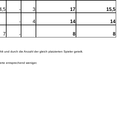
4,5
-
3
17
15,5
-
4
14
14
7
-
8
8
 und durch die Anzahl der gleich platzierten Spieler geteilt.
ierte entsprechend weniger.