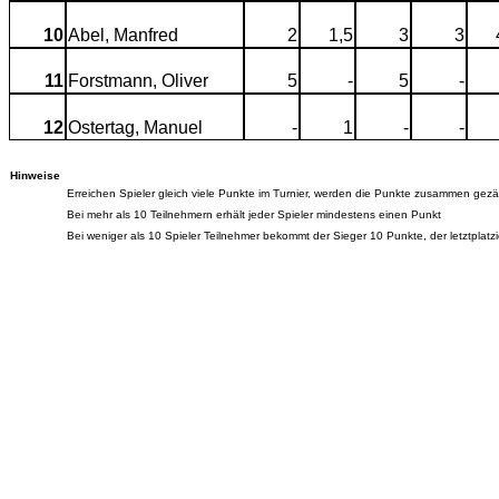
10
Abel, Manfred
2
1,5
3
3
11
Forstmann, Oliver
5
-
5
-
12
Ostertag, Manuel
-
1
-
-
Hinweise
Erreichen Spieler gleich viele Punkte im Turnier, werden die Punkte zusammen gezählt
Bei mehr als 10 Teilnehmern erhält jeder Spieler mindestens einen Punkt
Bei weniger als 10 Spieler Teilnehmer bekommt der Sieger 10 Punkte, der letztplatz