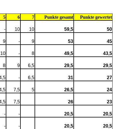
5
6
7
Punkte gesamt
Punkte gewertet
-
10
10
59,5
50
9
-
9
53
45
10
-
8
49,5
43,5
8
9
6,5
29,5
29,5
4,5
-
6,5
31
27
4,5
7,5
5
26,5
24
4,5
7,5
26
23
-
-
20,5
20,5
-
-
20,5
20,5