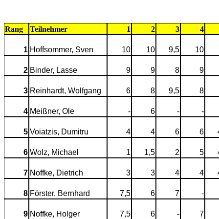
Rang
Teilnehmer
1
2
3
4
1
Hoffsommer, Sven
10
10
9,5
10
2
Binder, Lasse
9
9
8
9
3
Reinhardt, Wolfgang
6
8
9,5
8
4
Meißner, Ole
-
6
-
-
5
Voiatzis, Dumitru
4
4
6
6
6
Wolz, Michael
1
1,5
2
5
7
Noffke, Dietrich
3
3
4
4
8
Förster, Bernhard
7,5
6
7
-
9
Noffke, Holger
7,5
6
-
7