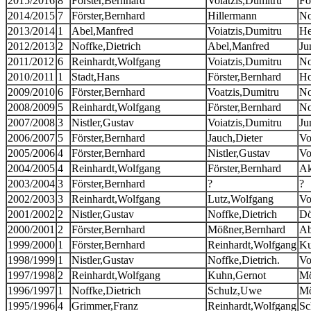
2015/2016
8
Förster,Bernhard
Voiatzis,Dumitru
Fo
2014/2015
7
Förster,Bernhard
Hillermann
No
2013/2014
1
Abel,Manfred
Voiatzis,Dumitru
He
2012/2013
2
Noffke,Dietrich
Abel,Manfred
Ju
2011/2012
6
Reinhardt,Wolfgang
Voiatzis,Dumitru
No
2010/2011
1
Stadt,Hans
Förster,Bernhard
Ho
2009/2010
6
Förster,Bernhard
Voatzis,Dumitru
No
2008/2009
5
Reinhardt,Wolfgang
Förster,Bernhard
No
2007/2008
3
Nistler,Gustav
Voiatzis,Dumitru
Ju
2006/2007
5
Förster,Bernhard
Jauch,Dieter
Vo
2005/2006
4
Förster,Bernhard
Nistler,Gustav
Vo
2004/2005
4
Reinhardt,Wolfgang
Förster,Bernhard
Ak
2003/2004
3
Förster,Bernhard
?
?
2002/2003
3
Reinhardt,Wolfgang
Lutz,Wolfgang
Vo
2001/2002
2
Nistler,Gustav
Noffke,Dietrich
Dö
2000/2001
2
Förster,Bernhard
Mößner,Bernhard
Ab
1999/2000
1
Förster,Bernhard
Reinhardt,Wolfgang
Ku
1998/1999
1
Nistler,Gustav
Noffke,Dietrich.
Vo
1997/1998
2
Reinhardt,Wolfgang
Kuhn,Gernot
Mö
1996/1997
1
Noffke,Dietrich
Schulz,Uwe
Mö
1995/1996
4
Grimmer,Franz
Reinhardt,Wolfgang
Sc