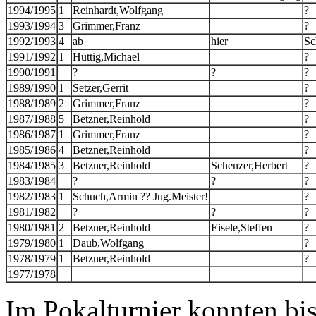
1994/1995
1
Reinhardt,Wolfgang
?
1993/1994
3
Grimmer,Franz
?
1992/1993
4
ab
hier
Sc
1991/1992
1
Hüttig,Michael
?
1990/1991
?
?
?
1989/1990
1
Setzer,Gerrit
?
1988/1989
2
Grimmer,Franz
?
1987/1988
5
Betzner,Reinhold
?
1986/1987
1
Grimmer,Franz
?
1985/1986
4
Betzner,Reinhold
?
1984/1985
3
Betzner,Reinhold
Schenzer,Herbert
?
1983/1984
?
?
?
1982/1983
1
Schuch,Armin ?? Jug.Meister!
?
1981/1982
?
?
?
1980/1981
2
Betzner,Reinhold
Eisele,Steffen
?
1979/1980
1
Daub,Wolfgang
?
1978/1979
1
Betzner,Reinhold
?
1977/1978
Im Pokalturnier konnten bi