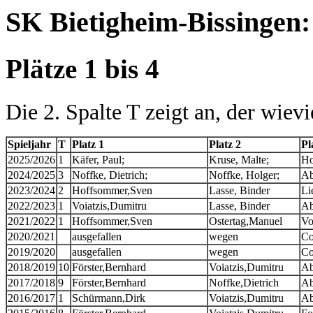
SK Bietigheim-Bissingen:
Plätze 1 bis 4
Die 2. Spalte T zeigt an, der wievi
Spieljahr
T
Platz 1
Platz 2
Pl
2025/2026
1
Käfer, Paul;
Kruse, Malte;
Ho
2024/2025
3
Noffke, Dietrich;
Noffke, Holger;
Ab
2023/2024
2
Hoffsommer,Sven
Lasse, Binder
Li
2022/2023
1
Voiatzis,Dumitru
Lasse, Binder
Ab
2021/2022
1
Hoffsommer,Sven
Ostertag,Manuel
Vo
2020/2021
ausgefallen
wegen
Co
2019/2020
ausgefallen
wegen
Co
2018/2019
10
Förster,Bernhard
Voiatzis,Dumitru
Ab
2017/2018
9
Förster,Bernhard
Noffke,Dietrich
Ab
2016/2017
1
Schürmann,Dirk
Voiatzis,Dumitru
Ab