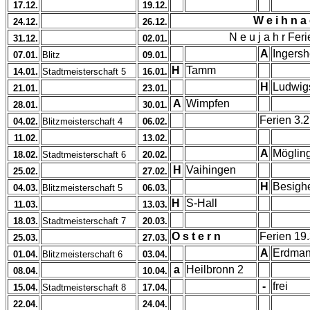
17.12.
19.12.
W e i h n a 
24.12.
26.12.
N e u j a h r Fer
31.12.
02.01.
A
Ingers
07.01.
Blitz
09.01.
H
Tamm
14.01.
Stadtmeisterschaft 5
16.01.
H
Ludwig
21.01.
23.01.
A
Wimpfen
28.01.
30.01.
Ferien 3.2
04.02.
Blitzmeisterschaft 4
06.02.
11.02.
13.02.
A
Möglin
18.02.
Stadtmeisterschaft 6
20.02.
H
Vaihingen
25.02.
27.02.
H
Besigh
04.03.
Blitzmeisterschaft 5
06.03.
H
S-Hall
11.03.
13.03.
18.03.
Stadtmeisterschaft 7
20.03.
O s t e r n
Ferien 19.
25.03.
27.03.
A
Erdman
01.04.
Blitzmeisterschaft 6
03.04.
a
Heilbronn 2
08.04.
10.04.
-
frei
15.04.
Stadtmeisterschaft 8
17.04.
22.04.
24.04.