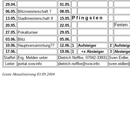
29.04.
01.05.
06.05.
Blitzmeisterschaft 7
08.05.
P f i n g s t e n
13.05.
Stadtmeisterschaft 9
15.05.
Ferien 
20.05.
22.05.
27.05.
Pokalturnier
29.05.
03.06.
Blitz
05.06.
10.06.
Hauptversammlung??
12.06.
1
Aufsteiger
2
Aufsteig
17.06.
19.06.
1
+x Absteiger
3
Absteige
Staffel-
Erg. Melden unter
Dietrich Noffke, 07042-33931
Sven Eidler,
Leiter
portal.svw.info
dietrich.noffke@svw.info
sven.eidler
Letzte Aktualisierung 03.09.2004