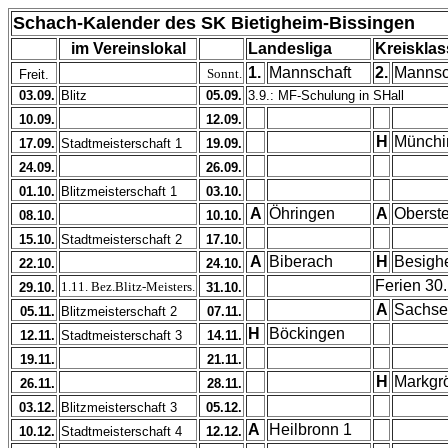
Schach-Kalender des SK Bietigheim-Bissingen
im Vereinslokal
Landesliga
Kreisklas
1.
Mannschaft
2.
Mannsc
Sonnt.
Freit.
03.09.
Blitz
05.09.
3.9.: MF-Schulung in SHall
10.09.
12.09.
H
Münchi
17.09.
Stadtmeisterschaft 1
19.09.
24.09.
26.09.
01.10.
Blitzmeisterschaft 1
03.10.
A
Öhringen
A
Oberste
08.10.
10.10.
15.10.
Stadtmeisterschaft 2
17.10.
A
Biberach
H
Besigh
22.10.
24.10.
Ferien 30.
1.11. Bez.Blitz-Meisters.
29.10.
31.10.
A
Sachse
05.11.
Blitzmeisterschaft 2
07.11.
H
Böckingen
12.11.
Stadtmeisterschaft 3
14.11.
19.11.
21.11.
H
Markgr
26.11.
28.11.
03.12.
Blitzmeisterschaft 3
05.12.
A
Heilbronn 1
10.12.
Stadtmeisterschaft 4
12.12.