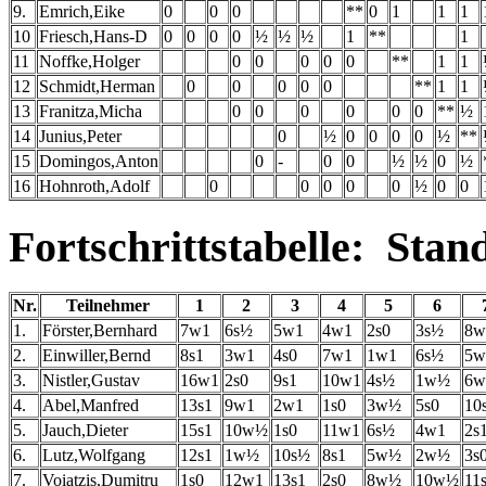
9.
Emrich,Eike
0
0
0
**
0
1
1
1
10
Friesch,Hans-D
0
0
0
0
½
½
½
1
**
1
11
Noffke,Holger
0
0
0
0
0
**
1
1
12
Schmidt,Herman
0
0
0
0
0
**
1
1
13
Franitza,Micha
0
0
0
0
0
0
**
½
14
Junius,Peter
0
½
0
0
0
0
½
**
15
Domingos,Anton
0
-
0
0
½
½
0
½
16
Hohnroth,Adolf
0
0
0
0
0
½
0
0
Fortschrittstabelle: Sta
Nr.
Teilnehmer
1
2
3
4
5
6
1.
Förster,Bernhard
7w1
6s½
5w1
4w1
2s0
3s½
8w
2.
Einwiller,Bernd
8s1
3w1
4s0
7w1
1w1
6s½
5w
3.
Nistler,Gustav
16w1
2s0
9s1
10w1
4s½
1w½
6w
4.
Abel,Manfred
13s1
9w1
2w1
1s0
3w½
5s0
10
5.
Jauch,Dieter
15s1
10w½
1s0
11w1
6s½
4w1
2s
6.
Lutz,Wolfgang
12s1
1w½
10s½
8s1
5w½
2w½
3s
7.
Voiatzis,Dumitru
1s0
12w1
13s1
2s0
8w½
10w½
11