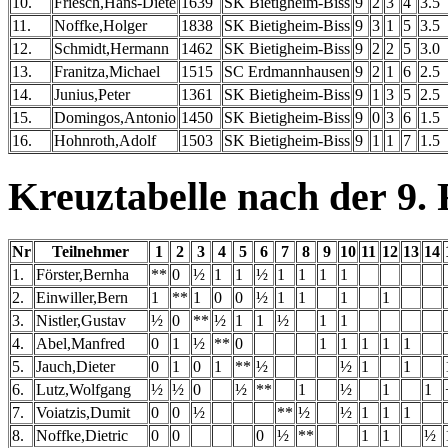
10.
Friesch,Hans-Diete
1639
SK Bietigheim-Biss
9
2
3
4
3.5
11.
Noffke,Holger
1838
SK Bietigheim-Biss
9
3
1
5
3.5
12.
Schmidt,Hermann
1462
SK Bietigheim-Biss
9
2
2
5
3.0
13.
Franitza,Michael
1515
SC Erdmannhausen
9
2
1
6
2.5
14.
Junius,Peter
1361
SK Bietigheim-Biss
9
1
3
5
2.5
15.
Domingos,Antonio
1450
SK Bietigheim-Biss
9
0
3
6
1.5
16.
Hohnroth,Adolf
1503
SK Bietigheim-Biss
9
1
1
7
1.5
Kreuztabelle nach der 9.
Nr
Teilnehmer
1
2
3
4
5
6
7
8
9
10
11
12
13
14
1.
Förster,Bernha
**
0
½
1
1
½
1
1
1
1
2.
Einwiller,Bern
1
**
1
0
0
½
1
1
1
1
3.
Nistler,Gustav
½
0
**
½
1
1
½
1
1
4.
Abel,Manfred
0
1
½
**
0
1
1
1
1
1
5.
Jauch,Dieter
0
1
0
1
**
½
½
1
1
6.
Lutz,Wolfgang
½
½
0
½
**
1
½
1
1
7.
Voiatzis,Dumit
0
0
½
**
½
½
1
1
1
8.
Noffke,Dietric
0
0
0
½
**
1
1
½