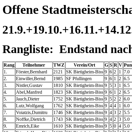
Offene Stadtmeisterscha
21.9.+19.10.+16.11.+14.12
Rangliste: Endstand nac
Rang
Teilnehmer
TWZ
Verein/Ort
G
S
R
V
Pun
1.
Förster,Bernhard
2121
SK Bietigheim-Biss
9
6
2
1
7.0
2.
Einwiller,Bernd
1985
SF Pfullingen
9
6
1
2
6.5
3.
Nistler,Gustav
1810
SK Bietigheim-Biss
9
5
3
1
6.5
4.
Abel,Manfred
1823
SK Bietigheim-Biss
9
6
1
2
6.5
5.
Jauch,Dieter
1752
SK Bietigheim-Biss
9
5
2
2
6.0
6.
Lutz,Wolfgang
1762
SK Bietigheim-Biss
9
4
4
1
6.0
7.
Voiatzis,Dumitru
1746
SK Bietigheim-Biss
9
4
3
2
5.5
8.
Noffke,Dietrich
1743
SK Bietigheim-Biss
9
4
2
3
5.0
9.
Emrich,Eike
1610
SK Bietigheim-Biss
9
5
0
4
5.0