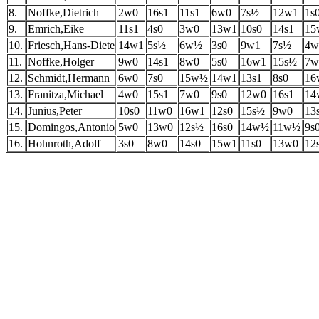
8.
Noffke,Dietrich
2w0
16s1
11s1
6w0
7s½
12w1
1s
9.
Emrich,Eike
11s1
4s0
3w0
13w1
10s0
14s1
15
10.
Friesch,Hans-Diete
14w1
5s½
6w½
3s0
9w1
7s½
4w
11.
Noffke,Holger
9w0
14s1
8w0
5s0
16w1
15s½
7w
12.
Schmidt,Hermann
6w0
7s0
15w½
14w1
13s1
8s0
16
13.
Franitza,Michael
4w0
15s1
7w0
9s0
12w0
16s1
14
14.
Junius,Peter
10s0
11w0
16w1
12s0
15s½
9w0
13
15.
Domingos,Antonio
5w0
13w0
12s½
16s0
14w½
11w½
9s
16.
Hohnroth,Adolf
3s0
8w0
14s0
15w1
11s0
13w0
12