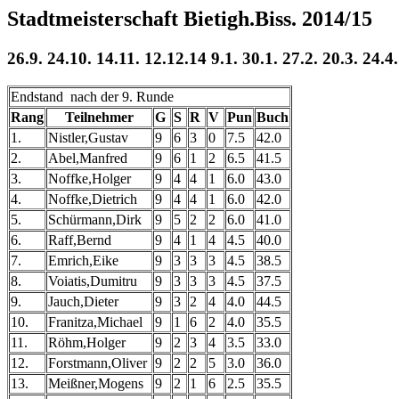
Stadtmeisterschaft Bietigh.Biss. 2014/15
26.9. 24.10. 14.11. 12.12.14 9.1. 30.1. 27.2. 20.3. 24.4
Endstand nach der 9. Runde
Rang
Teilnehmer
G
S
R
V
Pun
Buch
1.
Nistler,Gustav
9
6
3
0
7.5
42.0
2.
Abel,Manfred
9
6
1
2
6.5
41.5
3.
Noffke,Holger
9
4
4
1
6.0
43.0
4.
Noffke,Dietrich
9
4
4
1
6.0
42.0
5.
Schürmann,Dirk
9
5
2
2
6.0
41.0
6.
Raff,Bernd
9
4
1
4
4.5
40.0
7.
Emrich,Eike
9
3
3
3
4.5
38.5
8.
Voiatis,Dumitru
9
3
3
3
4.5
37.5
9.
Jauch,Dieter
9
3
2
4
4.0
44.5
10.
Franitza,Michael
9
1
6
2
4.0
35.5
11.
Röhm,Holger
9
2
3
4
3.5
33.0
12.
Forstmann,Oliver
9
2
2
5
3.0
36.0
13.
Meißner,Mogens
9
2
1
6
2.5
35.5