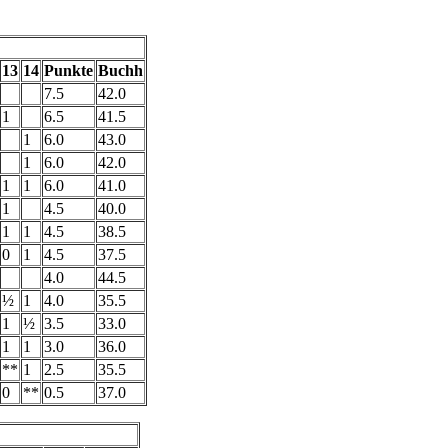
13
14
Punkte
Buchh
7.5
42.0
1
6.5
41.5
1
6.0
43.0
1
6.0
42.0
1
1
6.0
41.0
1
4.5
40.0
1
1
4.5
38.5
0
1
4.5
37.5
4.0
44.5
½
1
4.0
35.5
1
½
3.5
33.0
1
1
3.0
36.0
**
1
2.5
35.5
0
**
0.5
37.0