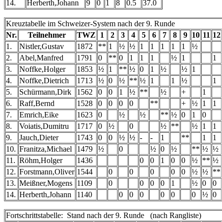
14.
Herberth,Johann
9
0
1
8
0.5
37.0
Kreuztabelle im Schweizer-System nach der 9. Runde
Nr.
Teilnehmer
TWZ
1
2
3
4
5
6
7
8
9
10
11
12
1.
Nistler,Gustav
1872
**
1
½
½
1
1
1
1
1
½
2.
Abel,Manfred
1791
0
**
0
1
1
1
½
1
1
3.
Noffke,Holger
1853
½
1
**
½
0
1
½
½
1
4.
Noffke,Dietrich
1713
½
0
½
**
½
1
1
½
1
5.
Schürmann,Dirk
1562
0
0
1
½
**
½
+
1
6.
Raff,Bernd
1528
0
0
0
0
**
+
½
1
1
7.
Emrich,Eike
1623
0
½
½
**
½
0
1
0
8.
Voiatis,Dumitru
1717
0
½
0
½
**
½
1
1
9.
Jauch,Dieter
1743
0
0
½
½
-
-
1
**
1
1
10.
Franitza,Michael
1479
½
0
½
0
½
**
½
½
11.
Röhm,Holger
1436
0
0
1
0
0
½
**
½
12.
Forstmann,Oliver
1544
0
0
0
0
0
½
½
**
13.
Meißner,Mogens
1109
0
0
0
0
1
½
0
0
14.
Herberth,Johann
1140
0
0
0
0
0
0
½
0
Fortschrittstabelle: Stand nach der 9. Runde (nach Rangliste)