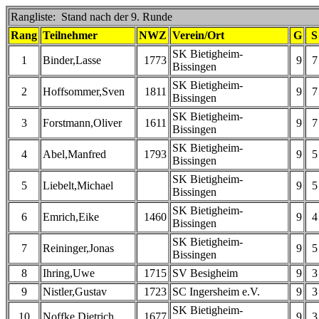
Rangliste: Stand nach der 9. Runde
Rang
Teilnehmer
NWZ
Verein/Ort
G
S
SK Bietigheim-
1
Binder,Lasse
1773
9
7
Bissingen
SK Bietigheim-
2
Hoffsommer,Sven
1811
9
7
Bissingen
SK Bietigheim-
3
Forstmann,Oliver
1611
9
7
Bissingen
SK Bietigheim-
4
Abel,Manfred
1793
9
5
Bissingen
SK Bietigheim-
5
Liebelt,Michael
9
5
Bissingen
SK Bietigheim-
6
Emrich,Eike
1460
9
4
Bissingen
SK Bietigheim-
7
Reininger,Jonas
9
5
Bissingen
8
Ihring,Uwe
1715
SV Besigheim
9
3
9
Nistler,Gustav
1723
SC Ingersheim e.V.
9
3
SK Bietigheim-
10
Noffke,Dietrich
1677
9
3