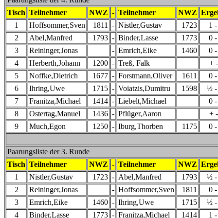
Tisch
Teilnehmer
NWZ
-
Teilnehmer
NWZ
Erge
1
Hoffsommer,Sven
1811
-
Nistler,Gustav
1723
1 -
2
Abel,Manfred
1793
-
Binder,Lasse
1773
0 -
3
Reininger,Jonas
-
Emrich,Eike
1460
0 -
4
Herberth,Johann
1200
-
Treß, Falk
+ -
5
Noffke,Dietrich
1677
-
Forstmann,Oliver
1611
0 -
6
Ihring,Uwe
1715
-
Voiatzis,Dumitru
1598
½ -
7
Franitza,Michael
1414
-
Liebelt,Michael
0 -
8
Ostertag,Manuel
1436
-
Pflüger,Aaron
+ -
9
Much,Egon
1250
-
Iburg,Thorben
1175
0 -
Paarungsliste der 3. Runde
Tisch
Teilnehmer
NWZ
-
Teilnehmer
NWZ
Erge
1
Nistler,Gustav
1723
-
Abel,Manfred
1793
½ -
2
Reininger,Jonas
-
Hoffsommer,Sven
1811
0 -
3
Emrich,Eike
1460
-
Ihring,Uwe
1715
½ -
4
Binder,Lasse
1773
-
Franitza,Michael
1414
1 -