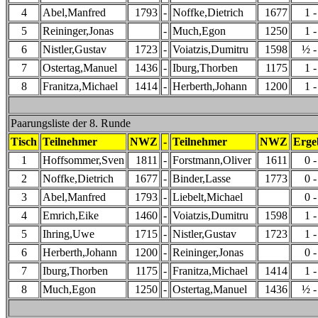
4
Abel,Manfred
1793
-
Noffke,Dietrich
1677
1 -
5
Reininger,Jonas
-
Much,Egon
1250
1 -
6
Nistler,Gustav
1723
-
Voiatzis,Dumitru
1598
½ -
7
Ostertag,Manuel
1436
-
Iburg,Thorben
1175
1 -
8
Franitza,Michael
1414
-
Herberth,Johann
1200
1 -
Paarungsliste der 8. Runde
Tisch
Teilnehmer
NWZ
-
Teilnehmer
NWZ
Erge
1
Hoffsommer,Sven
1811
-
Forstmann,Oliver
1611
0 -
2
Noffke,Dietrich
1677
-
Binder,Lasse
1773
0 -
3
Abel,Manfred
1793
-
Liebelt,Michael
0 -
4
Emrich,Eike
1460
-
Voiatzis,Dumitru
1598
1 -
5
Ihring,Uwe
1715
-
Nistler,Gustav
1723
1 -
6
Herberth,Johann
1200
-
Reininger,Jonas
0 -
7
Iburg,Thorben
1175
-
Franitza,Michael
1414
1 -
8
Much,Egon
1250
-
Ostertag,Manuel
1436
½ -