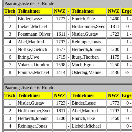
Paarungsliste der 7. Runde
Tisch
Teilnehmer
NWZ
-
Teilnehmer
NWZ
Erge
1
Binder,Lasse
1773
-
Emrich,Eike
1460
1 -
2
Liebelt,Michael
-
Hoffsommer,Sven
1811
0 -
3
Forstmann,Oliver
1611
-
Nistler,Gustav
1723
1 -
4
Abel,Manfred
1793
-
Reininger,Jonas
1 -
5
Noffke,Dietrich
1677
-
Herberth,Johann
1200
1 -
6
Ihring,Uwe
1715
-
Iburg,Thorben
1175
1 -
7
Voiatzis,Dumitru
1598
-
Much,Egon
1250
1 -
8
Franitza,Michael
1414
-
Ostertag,Manuel
1436
½ -
Paarungsliste der 6. Runde
Tisch
Teilnehmer
NWZ
-
Teilnehmer
NWZ
Erge
1
Nistler,Gustav
1723
-
Binder,Lasse
1773
0 -
2
Hoffsommer,Sven
1811
-
Abel,Manfred
1793
1 -
3
Herberth,Johann
1200
-
Emrich,Eike
1460
0 -
4
Reininger,Jonas
-
Liebelt,Michael
0 -