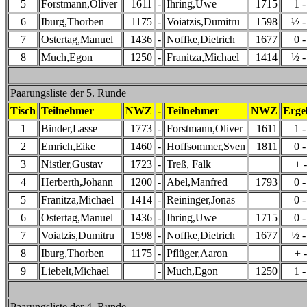
5
Forstmann,Oliver
1611
-
Ihring,Uwe
1715
1 -
6
Iburg,Thorben
1175
-
Voiatzis,Dumitru
1598
½ -
7
Ostertag,Manuel
1436
-
Noffke,Dietrich
1677
0 -
8
Much,Egon
1250
-
Franitza,Michael
1414
½ -
Paarungsliste der 5. Runde
Tisch
Teilnehmer
NWZ
-
Teilnehmer
NWZ
Erge
1
Binder,Lasse
1773
-
Forstmann,Oliver
1611
1 -
2
Emrich,Eike
1460
-
Hoffsommer,Sven
1811
0 -
3
Nistler,Gustav
1723
-
Treß, Falk
+ -
4
Herberth,Johann
1200
-
Abel,Manfred
1793
0 -
5
Franitza,Michael
1414
-
Reininger,Jonas
0 -
6
Ostertag,Manuel
1436
-
Ihring,Uwe
1715
0 -
7
Voiatzis,Dumitru
1598
-
Noffke,Dietrich
1677
½ -
8
Iburg,Thorben
1175
-
Pflüger,Aaron
+ -
9
Liebelt,Michael
-
Much,Egon
1250
1 -
Paarungsliste der 4. Runde