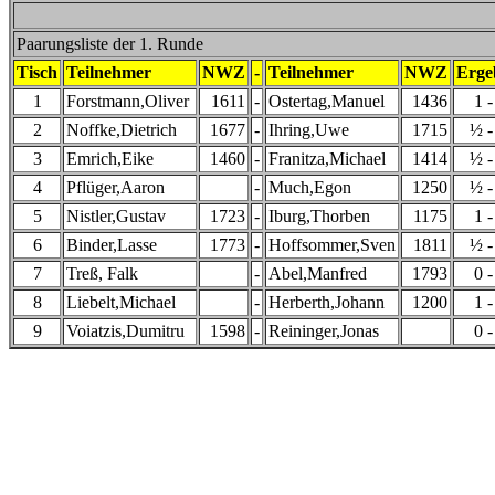
Paarungsliste der 1. Runde
Tisch
Teilnehmer
NWZ
-
Teilnehmer
NWZ
Erge
1
Forstmann,Oliver
1611
-
Ostertag,Manuel
1436
1 -
2
Noffke,Dietrich
1677
-
Ihring,Uwe
1715
½ -
3
Emrich,Eike
1460
-
Franitza,Michael
1414
½ -
4
Pflüger,Aaron
-
Much,Egon
1250
½ -
5
Nistler,Gustav
1723
-
Iburg,Thorben
1175
1 -
6
Binder,Lasse
1773
-
Hoffsommer,Sven
1811
½ -
7
Treß, Falk
-
Abel,Manfred
1793
0 -
8
Liebelt,Michael
-
Herberth,Johann
1200
1 -
9
Voiatzis,Dumitru
1598
-
Reininger,Jonas
0 -