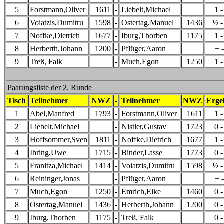
5
Forstmann,Oliver
1611
-
Liebelt,Michael
1 -
6
Voiatzis,Dumitru
1598
-
Ostertag,Manuel
1436
½ -
7
Noffke,Dietrich
1677
-
Iburg,Thorben
1175
1 -
8
Herberth,Johann
1200
-
Pflüger,Aaron
+ -
9
Treß, Falk
-
Much,Egon
1250
1 -
Paarungsliste der 2. Runde
Tisch
Teilnehmer
NWZ
-
Teilnehmer
NWZ
Erge
1
Abel,Manfred
1793
-
Forstmann,Oliver
1611
1 -
2
Liebelt,Michael
-
Nistler,Gustav
1723
0 -
3
Hoffsommer,Sven
1811
-
Noffke,Dietrich
1677
1 -
4
Ihring,Uwe
1715
-
Binder,Lasse
1773
0 -
5
Franitza,Michael
1414
-
Voiatzis,Dumitru
1598
½ -
6
Reininger,Jonas
-
Pflüger,Aaron
+ -
7
Much,Egon
1250
-
Emrich,Eike
1460
0 -
8
Ostertag,Manuel
1436
-
Herberth,Johann
1200
0 -
9
Iburg,Thorben
1175
-
Treß, Falk
0 -