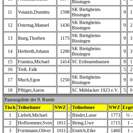
Bissingen
SK Bietigheim-
11
Voiatzis,Dumitru
1598
9
1
Bissingen
SK Bietigheim-
12
Ostertag,Manuel
1436
9
2
Bissingen
SK Bietigheim-
13
Iburg,Thorben
1175
9
3
Bissingen
SK Bietigheim-
14
Herberth,Johann
1200
9
3
Bissingen
15
Franitza,Michael
1414
SC Erdmannhausen
9
1
16
Treß, Falk
5
2
SK Bietigheim-
17
Much,Egon
1250
9
0
Bissingen
18
Pflüger,Aaron
SC Mühlacker 1923 e.V.
5
0
Paarungsliste der 9. Runde
Tisch
Teilnehmer
NWZ
-
Teilnehmer
NWZ
Erge
1
Liebelt,Michael
-
Binder,Lasse
1773
½ -
2
Hoffsommer,Sven
1811
-
Ihring,Uwe
1715
1 -
3
Forstmann,Oliver
1611
-
Emrich,Eike
1460
1 -