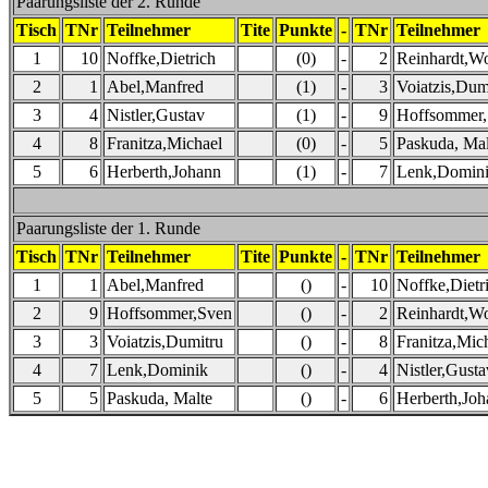
Paarungsliste der 2. Runde
Tisch
TNr
Teilnehmer
Tite
Punkte
-
TNr
Teilnehmer
1
10
Noffke,Dietrich
(0)
-
2
Reinhardt,Wo
2
1
Abel,Manfred
(1)
-
3
Voiatzis,Dum
3
4
Nistler,Gustav
(1)
-
9
Hoffsommer
4
8
Franitza,Michael
(0)
-
5
Paskuda, Mal
5
6
Herberth,Johann
(1)
-
7
Lenk,Domin
Paarungsliste der 1. Runde
Tisch
TNr
Teilnehmer
Tite
Punkte
-
TNr
Teilnehmer
1
1
Abel,Manfred
()
-
10
Noffke,Dietr
2
9
Hoffsommer,Sven
()
-
2
Reinhardt,Wo
3
3
Voiatzis,Dumitru
()
-
8
Franitza,Mic
4
7
Lenk,Dominik
()
-
4
Nistler,Gusta
5
5
Paskuda, Malte
()
-
6
Herberth,Joh