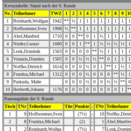
Kreuztabelle: Stand nach der 9. Runde
Nr.
Teilnehmer
TWZ
1
2
3
4
5
6
7
8
9
1
1
Reinhardt,Wolfgan
1942
**
½
1
1
1
1
1
1
1
1
2
Hoffsommer,Sven
1998
½
**
1
1
1
1
1
1
1
1
3
Abel,Manfred
1710
0
0
**
0
1
½
1
1
1
1
4
Nistler,Gustav
1680
0
0
1
**
1
½
½
½
½
1
5
Lenk,Dominik
1503
0
0
0
0
**
½
1
1
1
1
6
Voiatzis,Dumitru
1505
0
0
½
½
½
**
0
1
1
1
7
Noffke,Dietrich
1614
0
0
0
½
0
1
**
1
½
1
8
Franitza,Michael
1312
0
0
0
½
0
0
0
**
½
1
9
Paskuda, Malte
0
0
0
½
0
0
½
½
**
0
10
Herberth,Johann
1176
0
0
0
0
0
0
0
0
1
*
Paarungsliste der 9. Runde
Tisch
TNr
Teilnehmer
Tite
Punkte
-
TNr
Teilnehmer
1
9
Hoffsommer,Sven
(7½)
-
10
Noffke,Dietr
2
8
Franitza,Michael
(2)
-
1
Abel,Manfre
3
2
Reinhardt,Wolfga
(7½)
-
7
Lenk,Domin