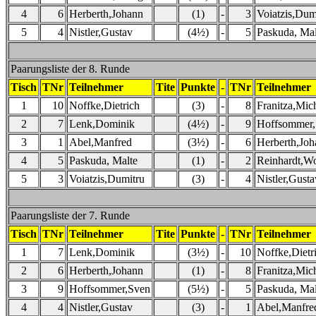
4
6
Herberth,Johann
(1)
-
3
Voiatzis,Dum
5
4
Nistler,Gustav
(4½)
-
5
Paskuda, Mal
Paarungsliste der 8. Runde
Tisch
TNr
Teilnehmer
Tite
Punkte
-
TNr
Teilnehmer
1
10
Noffke,Dietrich
(3)
-
8
Franitza,Mic
2
7
Lenk,Dominik
(4½)
-
9
Hoffsommer
3
1
Abel,Manfred
(3½)
-
6
Herberth,Joh
4
5
Paskuda, Malte
(1)
-
2
Reinhardt,Wo
5
3
Voiatzis,Dumitru
(3)
-
4
Nistler,Gusta
Paarungsliste der 7. Runde
Tisch
TNr
Teilnehmer
Tite
Punkte
-
TNr
Teilnehmer
1
7
Lenk,Dominik
(3½)
-
10
Noffke,Dietr
2
6
Herberth,Johann
(1)
-
8
Franitza,Mic
3
9
Hoffsommer,Sven
(5½)
-
5
Paskuda, Mal
4
4
Nistler,Gustav
(3)
-
1
Abel,Manfre