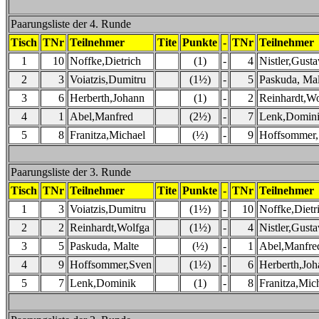
Paarungsliste der 4. Runde
Tisch
TNr
Teilnehmer
Tite
Punkte
-
TNr
Teilnehmer
1
10
Noffke,Dietrich
(1)
-
4
Nistler,Gusta
2
3
Voiatzis,Dumitru
(1½)
-
5
Paskuda, Mal
3
6
Herberth,Johann
(1)
-
2
Reinhardt,Wo
4
1
Abel,Manfred
(2½)
-
7
Lenk,Domin
5
8
Franitza,Michael
(½)
-
9
Hoffsommer
Paarungsliste der 3. Runde
Tisch
TNr
Teilnehmer
Tite
Punkte
-
TNr
Teilnehmer
1
3
Voiatzis,Dumitru
(1½)
-
10
Noffke,Dietr
2
2
Reinhardt,Wolfga
(1½)
-
4
Nistler,Gusta
3
5
Paskuda, Malte
(½)
-
1
Abel,Manfre
4
9
Hoffsommer,Sven
(1½)
-
6
Herberth,Joh
5
7
Lenk,Dominik
(1)
-
8
Franitza,Mic