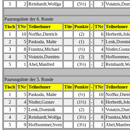
5
2
Reinhardt,Wolfga
(5½)
-
3
Voiatzis,Dum
Paarungsliste der 6. Runde
Tisch
TNr
Teilnehmer
Tite
Punkte
-
TNr
Teilnehmer
1
10
Noffke,Dietrich
(2)
-
6
Herberth,Joh
2
5
Paskuda, Malte
(1)
-
7
Lenk,Domin
3
8
Franitza,Michael
(½)
-
4
Nistler,Gusta
4
3
Voiatzis,Dumitru
(3)
-
9
Hoffsommer
5
1
Abel,Manfred
(3½)
-
2
Reinhardt,Wo
Paarungsliste der 5. Runde
Tisch
TNr
Teilnehmer
Tite
Punkte
-
TNr
Teilnehmer
1
5
Paskuda, Malte
(½)
-
10
Noffke,Dietr
2
4
Nistler,Gustav
(1½)
-
6
Herberth,Joh
3
7
Lenk,Dominik
(2)
-
3
Voiatzis,Dum
4
2
Reinhardt,Wolfga
(3½)
-
8
Franitza,Mic
5
9
Hoffsommer,Sven
(3½)
-
1
Abel,Manfre