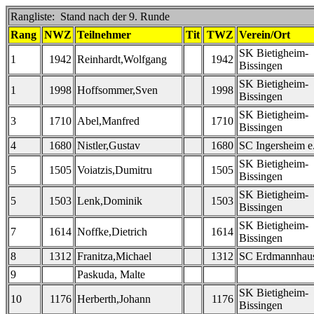
Rangliste: Stand nach der 9. Runde
Rang
NWZ
Teilnehmer
Tit
TWZ
Verein/Ort
SK Bietigheim-
1
1942
Reinhardt,Wolfgang
1942
Bissingen
SK Bietigheim-
1
1998
Hoffsommer,Sven
1998
Bissingen
SK Bietigheim-
3
1710
Abel,Manfred
1710
Bissingen
4
1680
Nistler,Gustav
1680
SC Ingersheim e
SK Bietigheim-
5
1505
Voiatzis,Dumitru
1505
Bissingen
SK Bietigheim-
5
1503
Lenk,Dominik
1503
Bissingen
SK Bietigheim-
7
1614
Noffke,Dietrich
1614
Bissingen
8
1312
Franitza,Michael
1312
SC Erdmannhau
9
Paskuda, Malte
SK Bietigheim-
10
1176
Herberth,Johann
1176
Bissingen