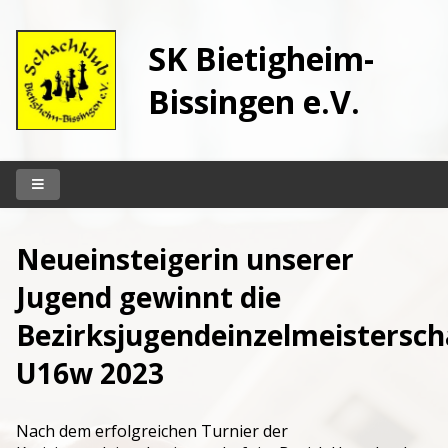
SK Bietigheim-
Bissingen e.V.
Startseite
Neueinsteigerin unserer
Unser Klub
Jugend gewinnt die
Vereinslokal
Bezirksjugendeinzelmeistersch
Spielbetrieb
U16w 2023
Kontakt
Archiv
Nach dem erfolgreichen Turnier der
Berichte