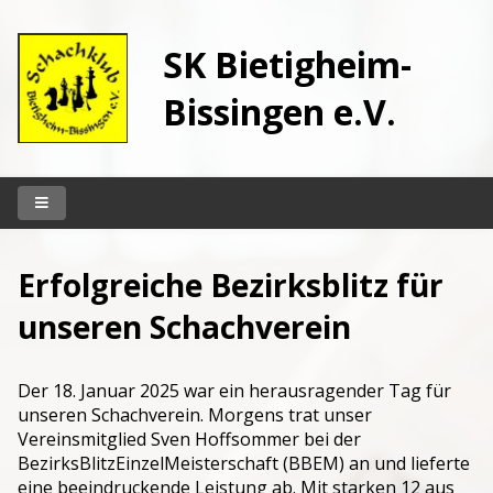
SK Bietigheim-
Bissingen e.V.
Startseite
Erfolgreiche Bezirksblitz für
Unser Klub
unseren Schachverein
Vereinslokal
Spielbetrieb
Der 18. Januar 2025 war ein herausragender Tag für
Kontakt
unseren Schachverein. Morgens trat unser
Vereinsmitglied Sven Hoffsommer bei der
Archiv
BezirksBlitzEinzelMeisterschaft (BBEM) an und lieferte
eine beeindruckende Leistung ab. Mit starken 12 aus
Berichte