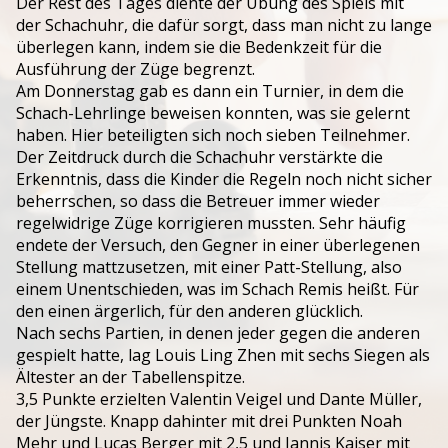
Der Rest des Tages diente der Übung des Spiels mit
der Schachuhr, die dafür sorgt, dass man nicht zu lange
überlegen kann, indem sie die Bedenkzeit für die
Ausführung der Züge begrenzt.
Am Donnerstag gab es dann ein Turnier, in dem die
Schach-Lehrlinge beweisen konnten, was sie gelernt
haben. Hier beteiligten sich noch sieben Teilnehmer.
Der Zeitdruck durch die Schachuhr verstärkte die
Erkenntnis, dass die Kinder die Regeln noch nicht sicher
beherrschen, so dass die Betreuer immer wieder
regelwidrige Züge korrigieren mussten. Sehr häufig
endete der Versuch, den Gegner in einer überlegenen
Stellung mattzusetzen, mit einer Patt-Stellung, also
einem Unentschieden, was im Schach Remis heißt. Für
den einen ärgerlich, für den anderen glücklich.
Nach sechs Partien, in denen jeder gegen die anderen
gespielt hatte, lag Louis Ling Zhen mit sechs Siegen als
Ältester an der Tabellenspitze.
3,5 Punkte erzielten Valentin Veigel und Dante Müller,
der Jüngste. Knapp dahinter mit drei Punkten Noah
Mehr und Lucas Berger mit 2,5 und Jannis Kaiser mit