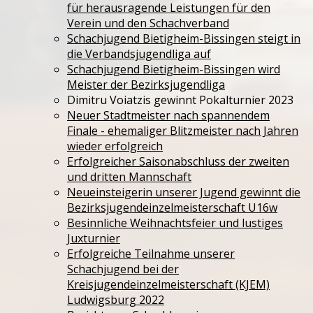
für herausragende Leistungen für den
Verein und den Schachverband
Schachjugend Bietigheim-Bissingen steigt in
die Verbandsjugendliga auf
Schachjugend Bietigheim-Bissingen wird
Meister der Bezirksjugendliga
Dimitru Voiatzis gewinnt Pokalturnier 2023
Neuer Stadtmeister nach spannendem
Finale - ehemaliger Blitzmeister nach Jahren
wieder erfolgreich
Erfolgreicher Saisonabschluss der zweiten
und dritten Mannschaft
Neueinsteigerin unserer Jugend gewinnt die
Bezirksjugendeinzelmeisterschaft U16w
Besinnliche Weihnachtsfeier und lustiges
Juxturnier
Erfolgreiche Teilnahme unserer
Schachjugend bei der
Kreisjugendeinzelmeisterschaft (KJEM)
Ludwigsburg 2022