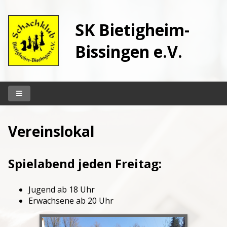
SK Bietigheim-
Bissingen e.V.
Startseite
Vereinslokal
Unser Klub
Vereinslokal
Spielabend jeden Freitag:
Spielbetrieb
Kontakt
Jugend ab
18 Uhr
Erwachsene ab
20 Uhr
Archiv
Berichte