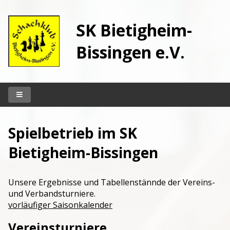
SK Bietigheim-
Bissingen e.V.
Startseite
Spielbetrieb im SK
Unser Klub
Bietigheim-Bissingen
Vereinslokal
Spielbetrieb
Unsere Ergebnisse und Tabellenstännde der Vereins-
Kontakt
und Verbandsturniere.
vorläufiger Saisonkalender
Archiv
Vereinsturniere
Berichte